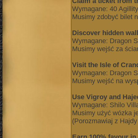
Claim a ticket from t
Wymagane: 40 Agillity
Musimy zdobyć bilet n
Discover hidden wall
Wymagane: Dragon Sl
Musimy wejść za ścia
Visit the Isle of Cr
Wymagane: Dragon S
Musimy wejść na wysp
Use Vigroy and Hajed
Wymagane: Shilo Vill
Musimy użyć wózka je
(Porozmawiaj z Hajdy
Earn 100% favour in 