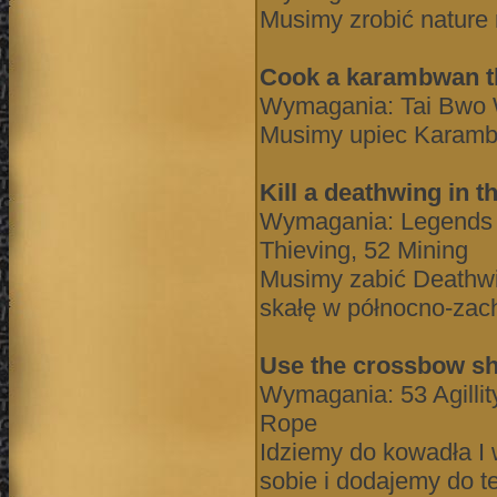
Musimy zrobić nature 
Cook a karambwan t
Wymagania: Tai Bwo 
Musimy upiec Karambw
Kill a deathwing in 
Wymagania: Legends Qu
Thieving, 52 Mining
Musimy zabić Deathw
skałę w północno-zach
Use the crossbow sho
Wymagania: 53 Agillit
Rope
Idziemy do kowadła I 
sobie i dodajemy do t