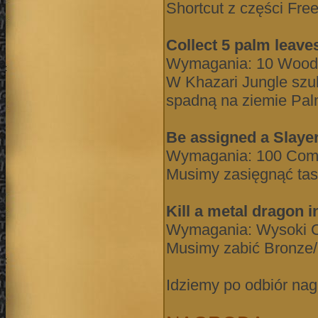
Shortcut z części Fr
Collect 5 palm leave
Wymagania: 10 Woodc
W Khazari Jungle szu
spadną na ziemie Pa
Be assigned a Slayer
Wymagania: 100 Comba
Musimy zasięgnąć task
Kill a metal dragon
Wymagania: Wysoki Co
Musimy zabić Bronze/
Idziemy po odbiór nag