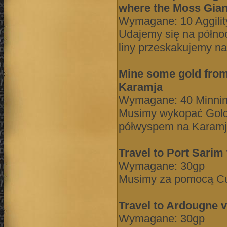
where the Moss Gian
Wymagane: 10 Aggility
Udajemy się na półno
liny przeskakujemy n
Mine some gold from 
Karamja
Wymagane: 40 Minning
Musimy wykopać Gold 
półwyspem na Karamj
Travel to Port Sarim 
Wymagane: 30gp
Musimy za pomocą Cus
Travel to Ardougne v
Wymagane: 30gp