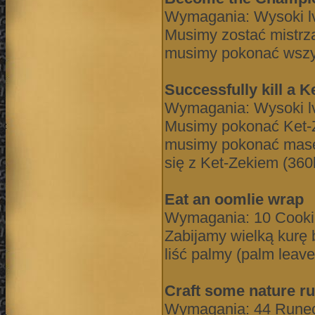
Wymagania: Wysoki lvl
Musimy zostać mistrza
musimy pokonać wszys
Successfully kill a K
Wymagania: Wysoki lvl
Musimy pokonać Ket-Z
musimy pokonać masę 
się z Ket-Zekiem (360lv
Eat an oomlie wrap
Wymagania: 10 Cooki
Zabijamy wielką kurę 
liść palmy (palm leave
Craft some nature r
Wymagania: 44 Runec