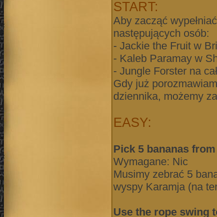
START:
Aby zacząć wypełniać
następujących osób:
- Jackie the Fruit w B
- Kaleb Paramay w Shil
- Jungle Forster na ca
Gdy już porozmawiamy
dziennika, możemy z
EASY:
Pick 5 bananas from 
Wymagane: Nic
Musimy zebrać 5 bana
wyspy Karamja (na ter
Use the rope swing to