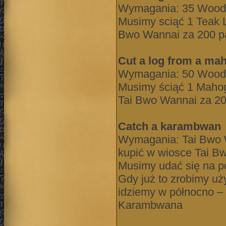
Wymagania: 35 Woodc
Musimy sciąć 1 Teak 
Bwo Wannai za 200 p
Cut a log from a ma
Wymagania: 50 Woodc
Musimy ściąć 1 Mahog
Tai Bwo Wannai za 2
Catch a karambwan
Wymagania: Tai Bwo W
kupić w wiosce Tai Bw
Musimy udać się na p
Gdy już to zrobimy 
idziemy w północno –
Karambwana