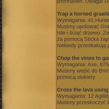
Brimhaven. Uwaga! D
Trap a horned graah
Wymagania: 41 Hunter,
Musimy upolować Graa
Isle i ściąć drzewo. 
za pomocą Sticka zap
niekiedy przeskakują 
Chop the vines to g
Wymagania: Axe, 875
Musimy wejść do Brim
pomocą siekiery
Cross the lava usin
Wymagania: 12 Agillit
Musimy przeskoczyć 