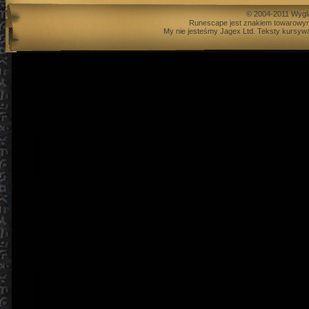
© 2004-2011 Wygl
Runescape jest znakiem towarowym
My nie jesteśmy Jagex Ltd. Teksty kursywą