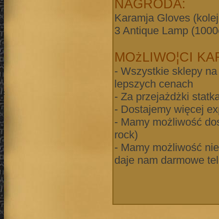
NAGRODA:
Karamja Gloves (kolej
3 Antique Lamp (1000
MOżLIWO¦CI KA
- Wszystkie sklepy na 
lepszych cenach
- Za przejażdżki statk
- Dostajemy więcej exp
- Mamy możliwość dos
rock)
- Mamy możliwość nie
daje nam darmowe tele