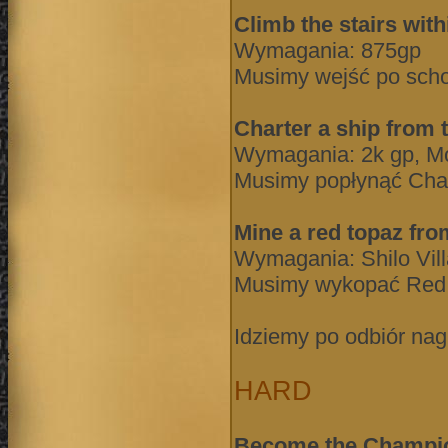
Climb the stairs wi
Wymagania: 875gp
Musimy wejść po sch
Charter a ship from 
Wymagania: 2k gp, M
Musimy popłynąć Char
Mine a red topaz fr
Wymagania: Shilo Vill
Musimy wykopać Red T
Idziemy po odbiór nag
HARD
Become the Champion