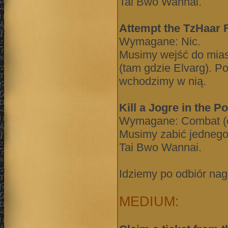
Tai Bwo Wannai.
Attempt the TzHaar F
Wymagane: Nic.
Musimy wejść do mias
(tam gdzie Elvarg). Po
wchodzimy w nią.
Kill a Jogre in the 
Wymagane: Combat (od
Musimy zabić jednego
Tai Bwo Wannai.
Idziemy po odbiór nag
MEDIUM: