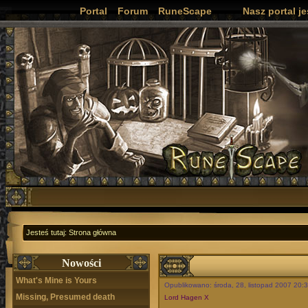
Portal
Forum
RuneScape
Nasz portal j
Jesteś tutaj:
Strona główna
Nowości
What's Mine is Yours
Opublikowano: środa, 28, listopad 2007 20:
Missing, Presumed death
Lord Hagen X