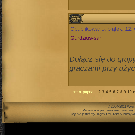
Opublikowano: piątek, 12,
Gurdzius-san
Dołącz się do grup
graczami przy uży
start
poprz.
1
2
3
4
5
6
7
8
9
10
n
© 2004-2011 Wygl
Runescape jest znakiem towarowym
My nie jesteśmy Jagex Ltd. Teksty kursywą