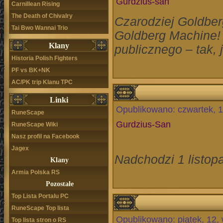
Gurdzius-san
Carnillean Rising
The Death of Chivalry
Czarodziej Goldber
Tai Bwo Wannai Trio
Goldberg Machine! 
Klany
publicznego – tak, 
Historia Polish Fighters
PF vs BK+NK
AC/PK trip Klanu TPC
Po
Linki
Opublikowano: czwartek, 1
RuneScape
Gurdzius-San
RuneScape Wiki
Nasz profil na Facebook
Jagex
Nadchodzi 1 listop
Klany
Armia Polska RS
Pozostałe
Top Lista Portalu PC
RuneScape Top lista
Opublikowano: piątek, 12,
Top lista stron o RS