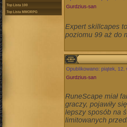
Top Lista 100
Gurdzius-san
Top Lista MMORPG
Expert skillcapes 
poziomu 99 aż do 
Opublikowano: piątek, 12,
Gurdzius-san
RuneScape miał fan
graczy, pojawiły si
lepszy sposób na ś
limitowanych prze